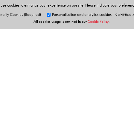
use cookies to enhance your experience on our site. Please indicate your preferen
nality Cookies (Required)
Personalisation and analytics cookies
CONFIRM 
All cookies usage is outlined in our
Cookie Policy
.
Orient Blackswan Pri
3-6-752 Himayatnagar, Hyd
Telangana 500 029, India
info@orientblackswan.com